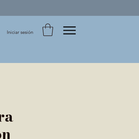
Iniciar sesión
ra
on