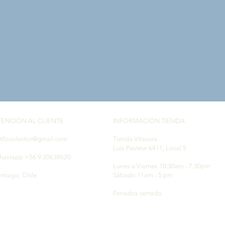
TENCIÓN AL CLIENTE
INFORMACIÓN TIENDA
tilocolector@gmail.com
Tienda Vitacura
Luis Pasteur 6411, Local 5
hastapp +56 9 20638620
Lunes a Viernes 10:30am - 7.30pm
ntiago, Chile
Sábado 11am - 5 pm
Feriados cerrado