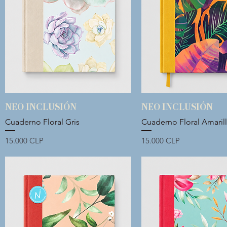
NEO INCLUSIÓN
NEO INCLUSIÓN
Vista rápida
Vista rápida
Cuaderno Floral Gris
Cuaderno Floral Amaril
Precio
Precio
15.000 CLP
15.000 CLP