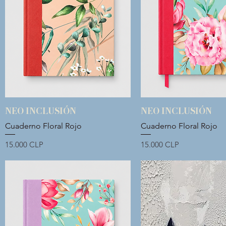
NEO INCLUSIÓN
NEO INCLUSIÓN
Vista rápida
Vista rápida
Cuaderno Floral Rojo
Cuaderno Floral Rojo
Precio
Precio
15.000 CLP
15.000 CLP