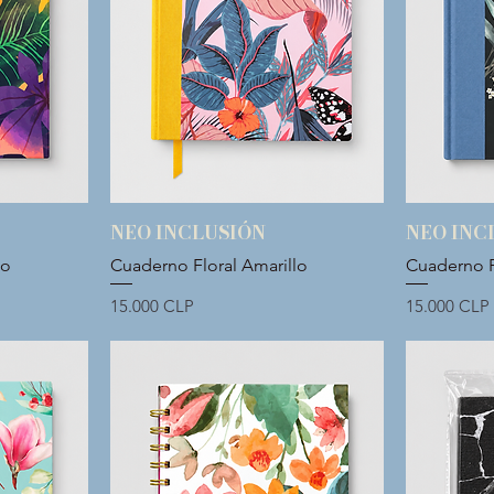
NEO INCLUSIÓN
NEO INC
Vista rápida
lo
Cuaderno Floral Amarillo
Cuaderno F
Precio
Precio
15.000 CLP
15.000 CLP