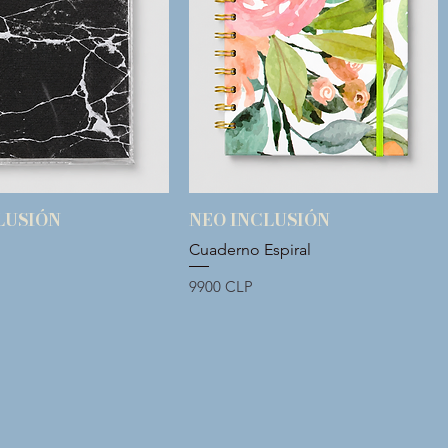
LUSIÓN
NEO INCLUSIÓN
Vista rápida
Vista rápida
a
Cuaderno Espiral
Precio
9900 CLP