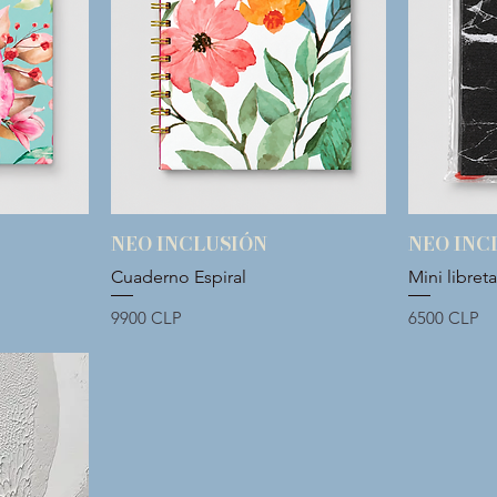
NEO INCLUSIÓN
NEO INC
Vista rápida
Cuaderno Espiral
Mini libret
Precio
Precio
9900 CLP
6500 CLP