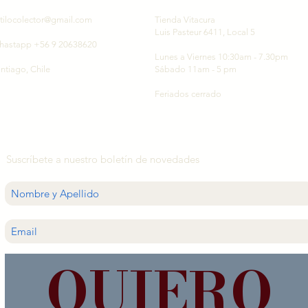
tilocolector@gmail.com
Tienda Vitacura
Luis Pasteur 6411, Local 5
hastapp +56 9 20638620
Lunes a Viernes 10:30am - 7.30pm
ntiago, Chile
Sábado 11am - 5 pm
Feriados cerrado
Suscríbete a nuestro boletín de novedades
QUIERO