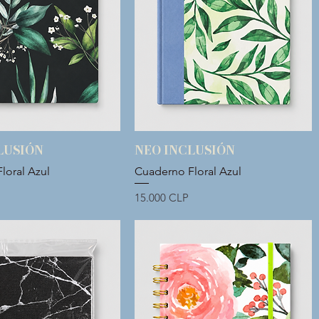
LUSIÓN
NEO INCLUSIÓN
Vista rápida
Vista rápida
loral Azul
Cuaderno Floral Azul
Precio
15.000 CLP