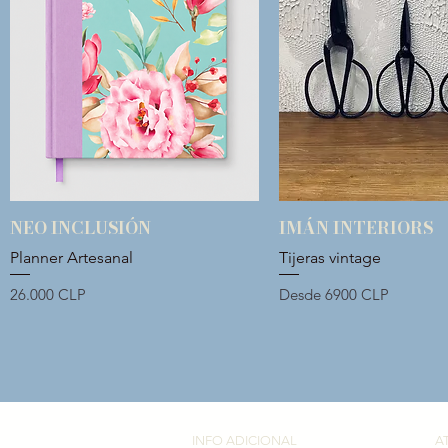
NEO INCLUSIÓN
IMÁN INTERIORS
Vista rápida
Vista rápida
Planner Artesanal
Tijeras vintage
Precio
Precio de oferta
26.000 CLP
Desde
6900 CLP
INFO ADICIONAL​
A