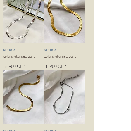
BIANCA
BIANCA
Collar choker cinta acero
Collar choker cinta acero
Precio
Precio
18.900 CLP
18.900 CLP
BIANCA
BIANCA