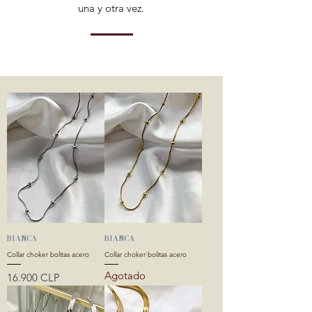
una y otra vez.
BIANCA
BIANCA
Collar choker bolitas acero
Collar choker bolitas acero
Agotado
Precio
16.900 CLP