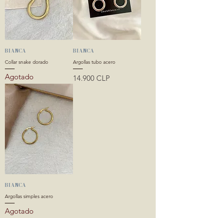
BIANCA
BIANCA
Collar snake dorado
Argollas tubo acero
Agotado
Precio
14.900 CLP
BIANCA
Argollas simples acero
Agotado