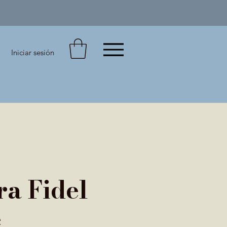
Iniciar sesión
ra Fidel
e