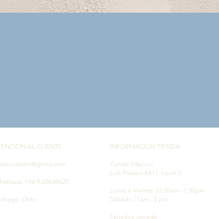
Vista rápida
TENCIÓN AL CLIENTE
INFORMACIÓN TIENDA
tilocolector@gmail.com
Tienda Vitacura
Luis Pasteur 6411, Local 5
hastapp +56 9 20638620
Lunes a Viernes 10:30am - 7.30pm
ntiago, Chile
Sábado 11am - 5 pm
Feriados cerrado