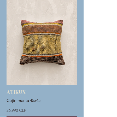
ATIKUX
ATIKUX
Cojín manta 45x45
Cojín manta 45x45
Precio
Precio
26.990 CLP
26.990 CLP