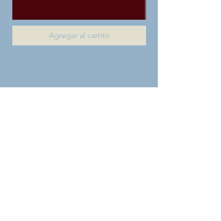
Agregar al carrito
INFO ADICIONAL​
Política de privacidad
Quiénes somos
Mentorías
Vender en Estilo Colector
Políticas de cambio y devolución
Tiempos de despacho y entrega