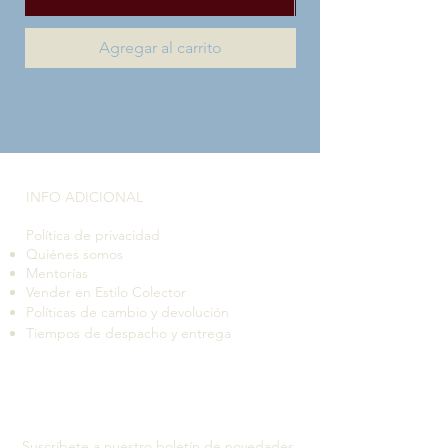
Agregar al carrito
INFO ADICIONAL​
Política de privacidad
Quiénes somos
Mentorías
Vender en Estilo Colector
Políticas de cambio y devolución
Tiempos de despacho y entrega
Suscríbete a nuestro boletín de novedades