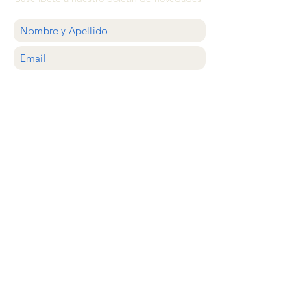
QUIERO
ATENCIÓN AL CLIENTE
estilocolector@gmail.com
Whastapp
+56 9 20638620
Santiago, Chile