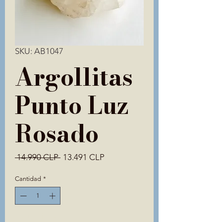
SKU: AB1047
Argollitas
Punto Luz
Rosado
Precio
Precio
 14.990 CLP 
13.491 CLP
de
oferta
Cantidad
*
Solo 1 disponible(s)