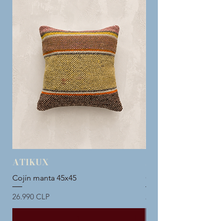
ATIKUX
ATIKUX
Cojín manta 45x45
Cojín manta 45x45
Precio
Precio
26.990 CLP
26.990 CLP