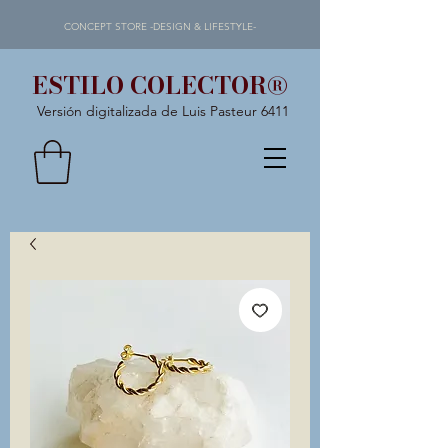
CONCEPT STORE -DESIGN & LIFESTYLE-
ESTILO COLECTOR®
Versión digitalizada de Luis Pasteur 6411