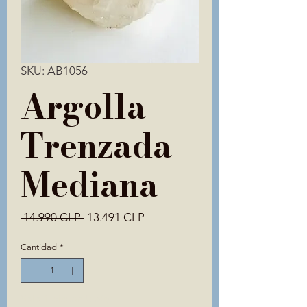
SKU: AB1056
Argolla
Trenzada
Mediana
Precio
Precio
 14.990 CLP 
13.491 CLP
de
oferta
Cantidad
*
Solo 1 disponible(s)