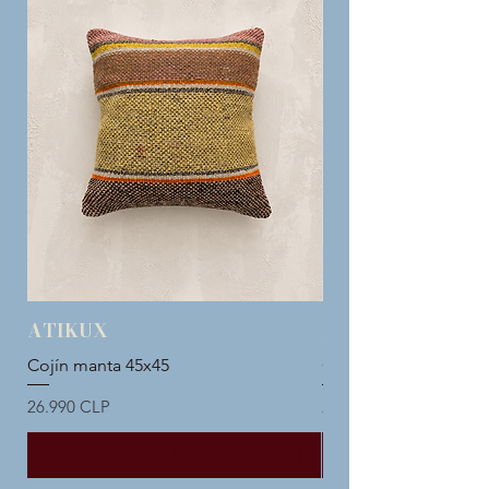
ATIKUX
ATIKUX
Cojín manta 45x45
Cojín manta 45x45
Precio
Precio
26.990 CLP
26.990 CLP