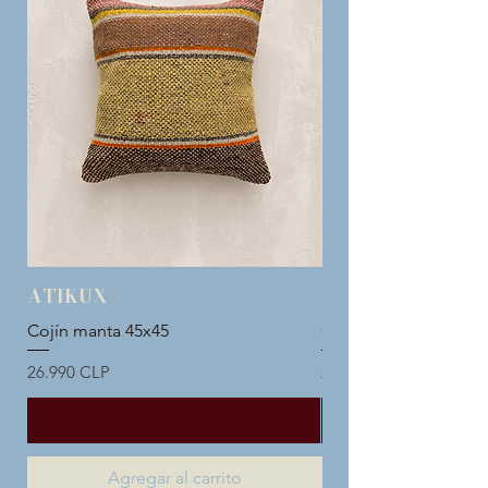
ATIKUX
ATIKUX
Cojín manta 45x45
Cojín manta 45x45
Precio
Precio
26.990 CLP
26.990 CLP
Agregar al carrito