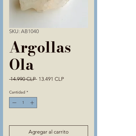
SKU: AB1040
Argollas
Ola
Precio
Precio
 14.990 CLP 
13.491 CLP
de
oferta
Cantidad
*
Solo 1 disponible(s)
Agregar al carrito