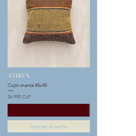
ATIKUX
ATIKUX
Cojín manta 45x45
Cojín manta 45x45
Precio
Precio
26.990 CLP
26.990 CLP
Agregar al carrito