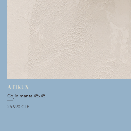
ATIKUX
Cojín manta 45x45
Precio
26.990 CLP