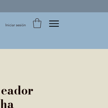
Iniciar sesión
jeador
Sha