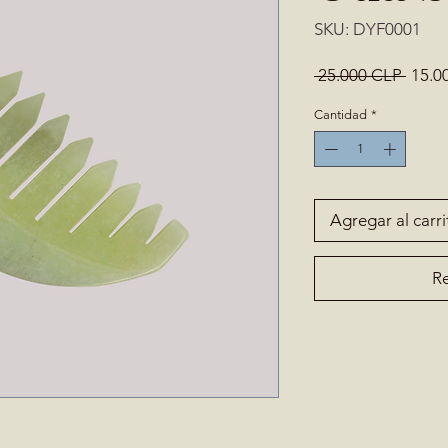
SKU: DYF0001
Preci
 25.000 CLP 
15.0
Cantidad
*
Agregar al carri
Re