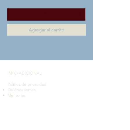
Agregar al carrito
INFO ADICIONAL​
Política de privacidad
Quiénes somos
Mentorías
Vender en Estilo Colector
Políticas de cambio y devolución
Tiempos de despacho y entrega