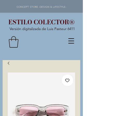
CONCEPT STORE -DESIGN & LIFESTYLE-
ESTILO COLECTOR®
Versión digitalizada de Luis Pasteur 6411