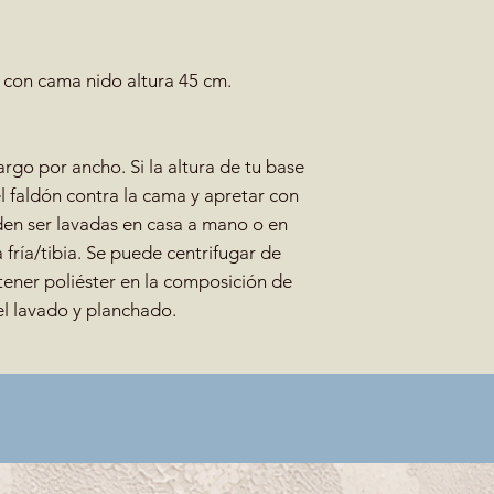
con cama nido altura 45 cm.
rgo por ancho. Si la altura de tu base
del faldón contra la cama y apretar con
den ser lavadas en casa a mano o en
 fría/tibia. Se puede centrifugar de
ener poliéster en la composición de
el lavado y planchado.