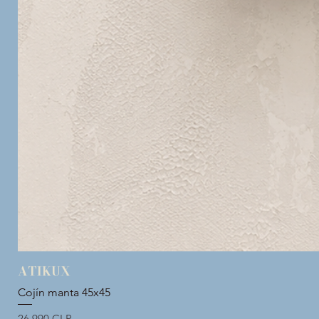
ATIKUX
Cojín manta 45x45
Precio
26.990 CLP