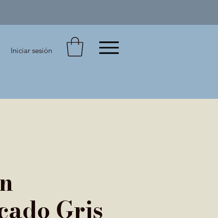
Iniciar sesión
ón
icado Gris