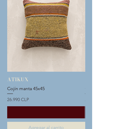
ATIKUX
ATIKUX
Cojín manta 45x45
Cojín manta 45x45
Precio
Precio
26.990 CLP
26.990 CLP
Agregar al carrito