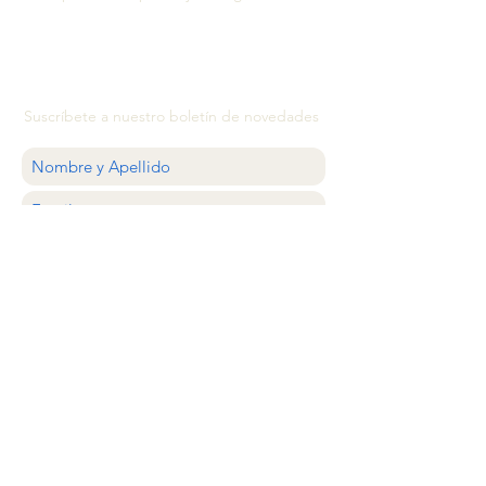
Suscríbete a nuestro boletín de novedades
QUIERO
ATENCIÓN AL CLIENTE
estilocolector@gmail.com