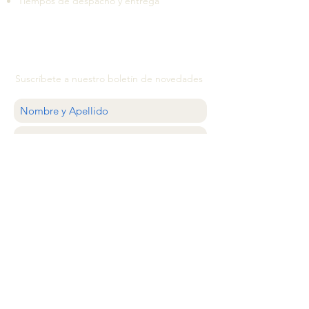
Tiempos de despacho y entrega
Suscríbete a nuestro boletín de novedades
QUIERO
ATENCIÓN AL CLIENTE
estilocolector@gmail.com