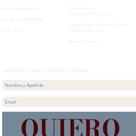
tilocolector@gmail.com
Tienda Vitacura
Luis Pasteur 6411, Local 5
hastapp +56 9 20638620
Lunes a Viernes 10:30am - 7.30pm
ntiago, Chile
Sábado 11am - 5 pm
Feriados cerrado
Suscríbete a nuestro boletín de novedades
QUIERO