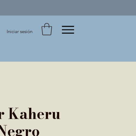
Iniciar sesión
r Kaheru
Negro