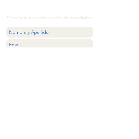
Suscríbete a nuestro boletín de novedades
QUIERO
ATENCIÓN AL CLIENTE
estilocolector@gmail.com
Whastapp
+56 9 20638620