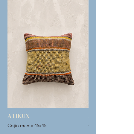
ATIKUX
ATIKUX
Cojín manta 45x45
Cojín manta 45x45