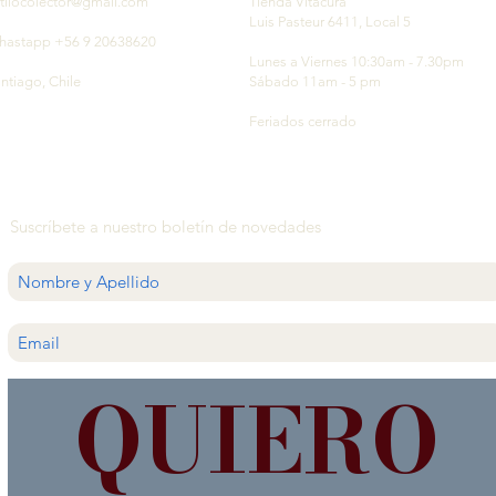
tilocolector@gmail.com
Tienda Vitacura
Luis Pasteur 6411, Local 5
hastapp +56 9 20638620
Lunes a Viernes 10:30am - 7.30pm
ntiago, Chile
Sábado 11am - 5 pm
Feriados cerrado
Suscríbete a nuestro boletín de novedades
QUIERO