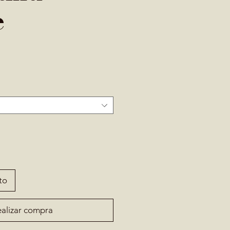
e
to
alizar compra