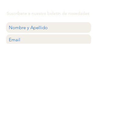
Suscríbete a nuestro boletín de novedades
QUIERO
ATENCIÓN AL CLIENTE
estilocolector@gmail.com
Whastapp
+56 9 20638620
Santiago, Chile