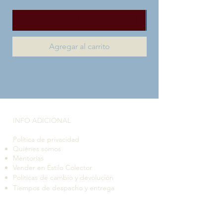
Agregar al carrito
INFO ADICIONAL​
Política de privacidad
Quiénes somos
Mentorías
Vender en Estilo Colector
Políticas de cambio y devolución
Tiempos de despacho y entrega