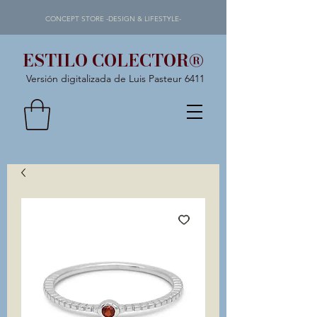
CONCEPT STORE -DESIGN & LIFESTYLE-
ESTILO COLECTOR®
Versión digitalizada de Luis Pasteur 6411