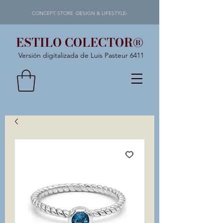
CONCEPT STORE -DESIGN & LIFESTYLE-
ESTILO COLECTOR®
Versión digitalizada de Luis Pasteur 6411