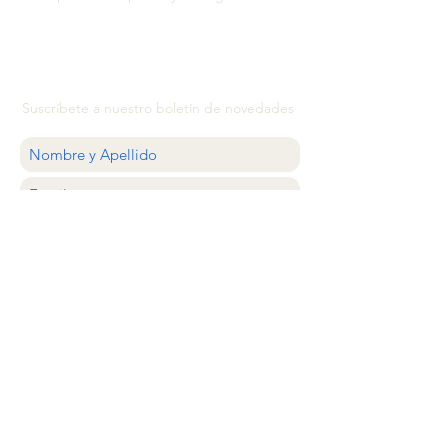
Suscríbete a nuestro boletín de novedades
QUIERO
ATENCIÓN AL CLIENTE
estilocolector@gmail.com