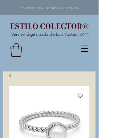
CONCEPT STORE -DESIGN & LIFESTYLE-
ESTILO COLECTOR®
Versión digitalizada de Luis Pasteur 6411