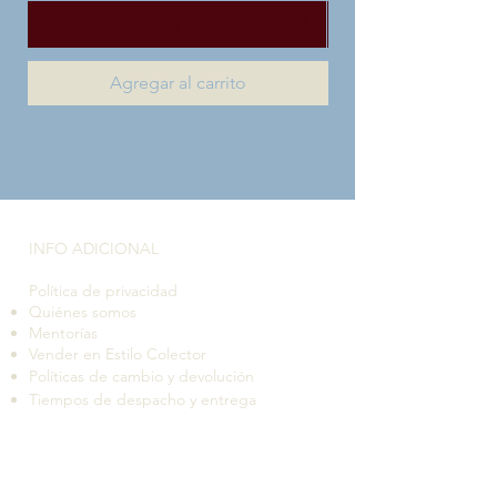
Agregar al carrito
INFO ADICIONAL​
Política de privacidad
Quiénes somos
Mentorías
Vender en Estilo Colector
Políticas de cambio y devolución
Tiempos de despacho y entrega