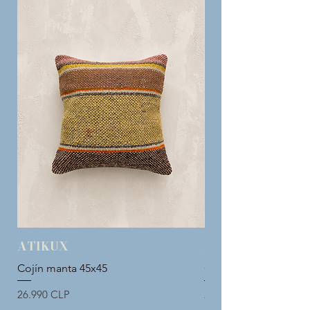
ATIKUX
ATIKUX
Cojín manta 45x45
Cojín manta 45x45
Precio
Precio
26.990 CLP
26.990 CLP