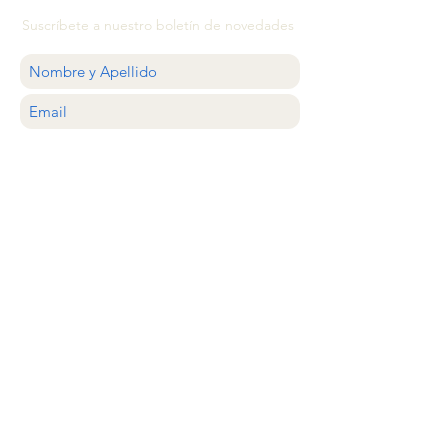
Suscríbete a nuestro boletín de novedades
QUIERO
ATENCIÓN AL CLIENTE
estilocolector@gmail.com
Whastapp
+56 9 20638620
Santiago, Chile