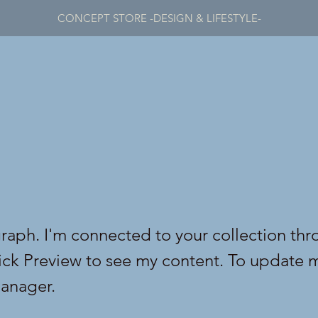
CONCEPT STORE -DESIGN & LIFESTYLE-
graph. I'm connected to your collection thr
lick Preview to see my content. To update 
anager.