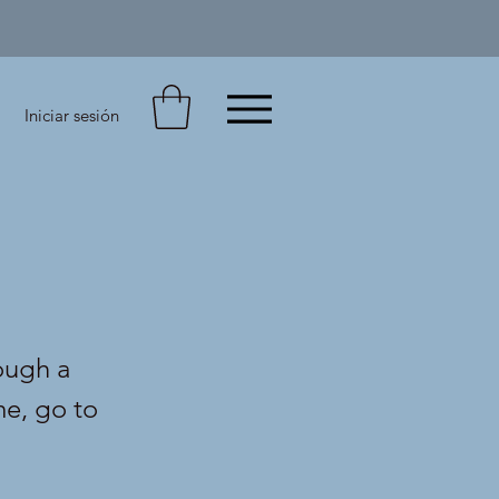
Iniciar sesión
ough a
me, go to