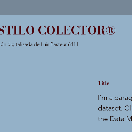
STILO COLECTOR®
ión digitalizada de Luis Pasteur 6411
Title
I'm a para
dataset. C
the Data M