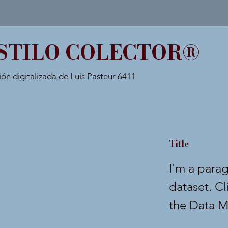
STILO COLECTOR®
ión digitalizada de Luis Pasteur 6411
Title
I'm a para
dataset. C
the Data M