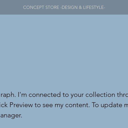
CONCEPT STORE -DESIGN & LIFESTYLE-
graph. I'm connected to your collection thr
lick Preview to see my content. To update 
anager.