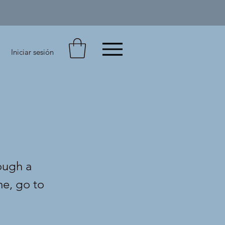
Iniciar sesión
ough a
me, go to