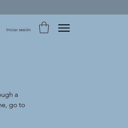
Iniciar sesión
ough a
me, go to