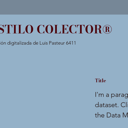
STILO COLECTOR®
ión digitalizada de Luis Pasteur 6411
Title
I'm a para
dataset. C
the Data M