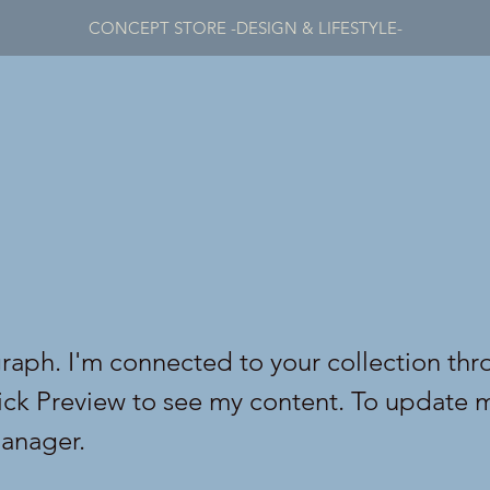
CONCEPT STORE -DESIGN & LIFESTYLE-
graph. I'm connected to your collection thr
lick Preview to see my content. To update 
anager.