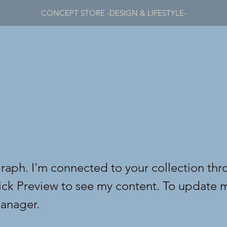
CONCEPT STORE -DESIGN & LIFESTYLE-
graph. I'm connected to your collection thr
lick Preview to see my content. To update 
anager.