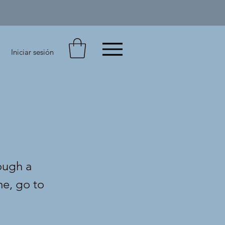
Iniciar sesión
ough a
me, go to