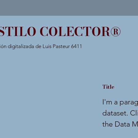
STILO COLECTOR®
ión digitalizada de Luis Pasteur 6411
Title
I'm a para
dataset. C
the Data M