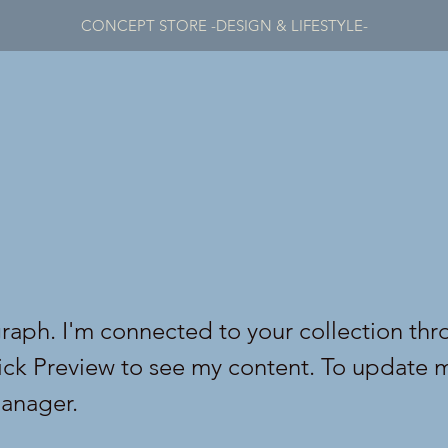
CONCEPT STORE -DESIGN & LIFESTYLE-
graph. I'm connected to your collection thr
lick Preview to see my content. To update 
anager.