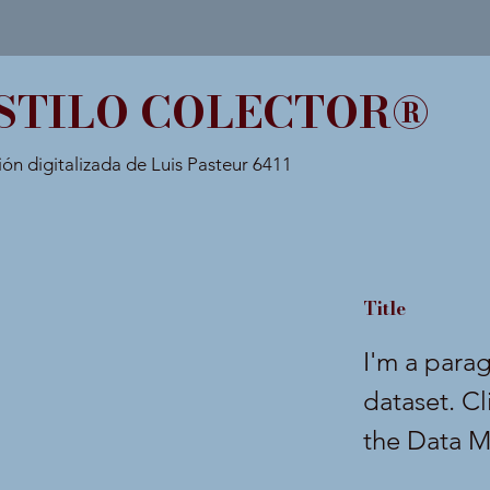
STILO COLECTOR®
ión digitalizada de Luis Pasteur 6411
Title
I'm a para
dataset. C
the Data M