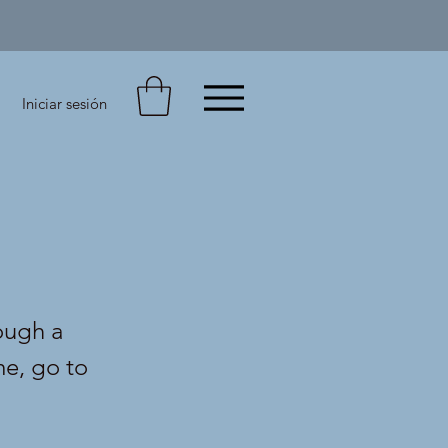
Iniciar sesión
ough a
me, go to