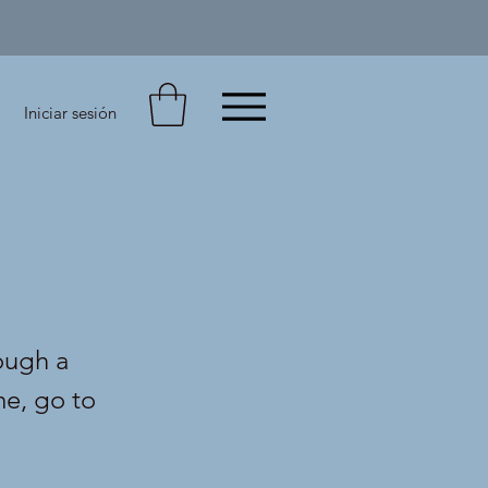
Iniciar sesión
ough a
me, go to