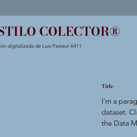
STILO COLECTOR®
ión digitalizada de Luis Pasteur 6411
Title
I'm a para
dataset. C
the Data M