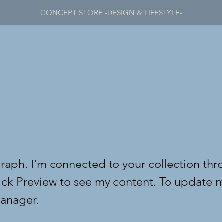
CONCEPT STORE -DESIGN & LIFESTYLE-
graph. I'm connected to your collection thr
lick Preview to see my content. To update 
anager.