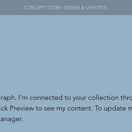
CONCEPT STORE -DESIGN & LIFESTYLE-
graph. I'm connected to your collection thr
lick Preview to see my content. To update 
anager.