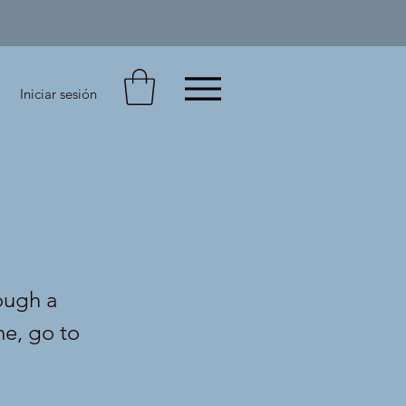
Iniciar sesión
ough a
me, go to