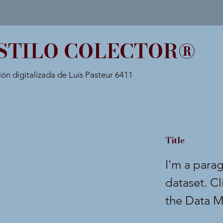
STILO COLECTOR®
ión digitalizada de Luis Pasteur 6411
Title
I'm a para
dataset. C
the Data M