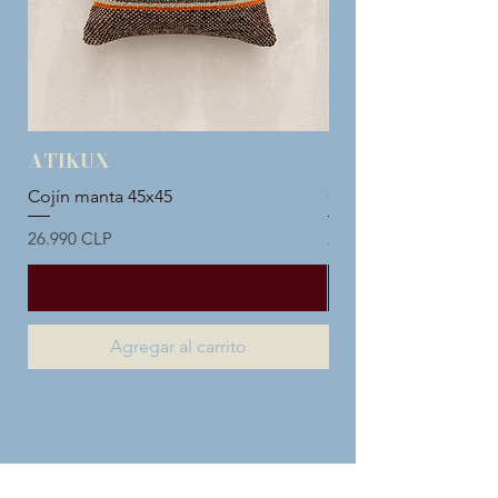
ATIKUX
ATIKUX
Cojín manta 45x45
Cojín manta 45x45
Precio
Precio
26.990 CLP
26.990 CLP
Agregar al carrito