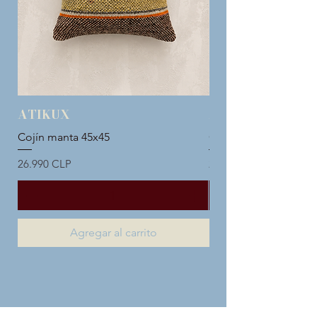
ATIKUX
ATIKUX
Cojín manta 45x45
Cojín manta 45x45
Precio
Precio
26.990 CLP
26.990 CLP
Agregar al carrito