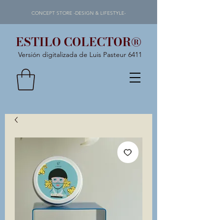
CONCEPT STORE -DESIGN & LIFESTYLE-
ESTILO COLECTOR®
Versión digitalizada de Luis Pasteur 6411