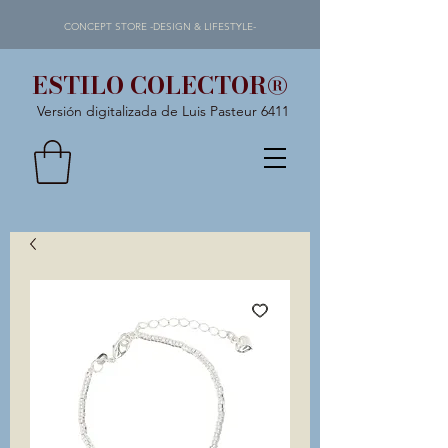
CONCEPT STORE -DESIGN & LIFESTYLE-
ESTILO COLECTOR®
Versión digitalizada de Luis Pasteur 6411