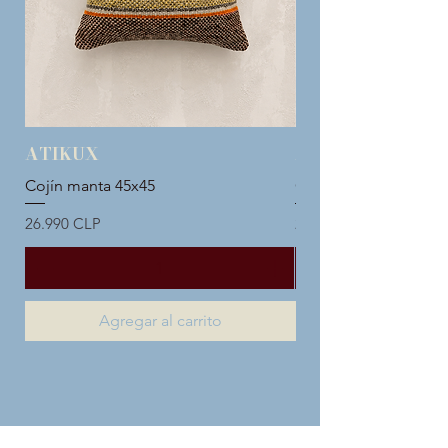
ATIKUX
ATIKUX
Cojín manta 45x45
Cojín manta 45x45
Precio
Precio
26.990 CLP
26.990 CLP
Agregar al carrito