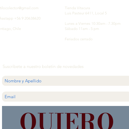
tilocolector@gmail.com
Tienda Vitacura
Luis Pasteur 6411, Local 5
hastapp +56 9 20638620
Lunes a Viernes 10:30am - 7.30pm
ntiago, Chile
Sábado 11am - 5 pm
Feriados cerrado
Suscríbete a nuestro boletín de novedades
QUIERO