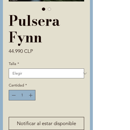
Pulsera
Fynn
Precio
44.990 CLP
Talla
*
Cantidad
*
Agotado
Notificar al estar disponible