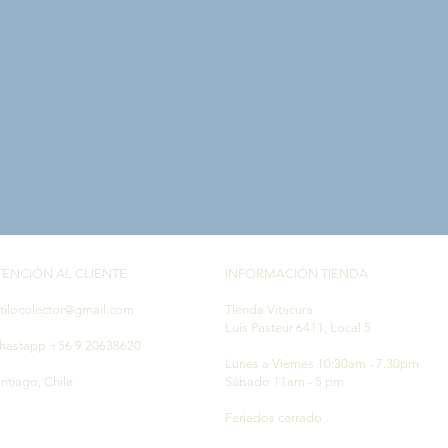
Vista rápida
TENCIÓN AL CLIENTE
INFORMACIÓN TIENDA
tilocolector@gmail.com
Tienda Vitacura
Luis Pasteur 6411, Local 5
hastapp +56 9 20638620
Lunes a Viernes 10:30am - 7.30pm
ntiago, Chile
Sábado 11am - 5 pm
Feriados cerrado