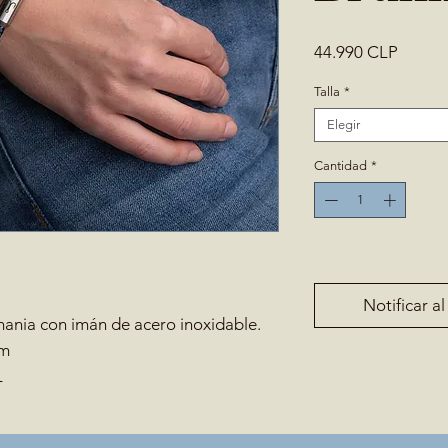
Precio
44.990 CLP
Talla
*
Elegir
Cantidad
*
Agotado
Notificar al
ania con imán de acero inoxidable.
mm
L