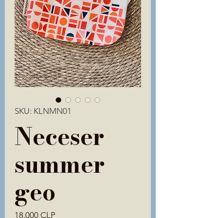
SKU: KLNMN01
Neceser
summer
geo
Precio
18.000 CLP