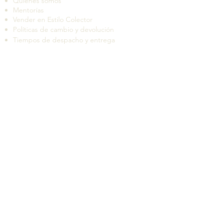
Quiénes somos
Mentorías
Vender en Estilo Colector
Políticas de cambio y devolución
Tiempos de despacho y entrega
Suscríbete a nuestro boletín de novedades
QUIERO