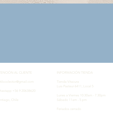
Vista rápida
TENCIÓN AL CLIENTE
INFORMACIÓN TIENDA
tilocolector@gmail.com
Tienda Vitacura
Luis Pasteur 6411, Local 5
hastapp +56 9 20638620
Lunes a Viernes 10:30am - 7.30pm
ntiago, Chile
Sábado 11am - 5 pm
Feriados cerrado