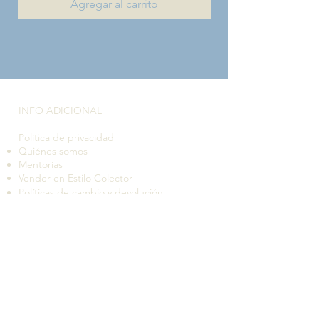
Agregar al carrito
INFO ADICIONAL​
Política de privacidad
Quiénes somos
Mentorías
Vender en Estilo Colector
Políticas de cambio y devolución
Tiempos de despacho y entrega
Suscríbete a nuestro boletín de novedades