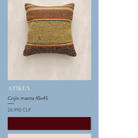
ATIKUX
ATIKUX
Cojín manta 45x45
Cojín manta 45x45
Precio
Precio
26.990 CLP
26.990 CLP