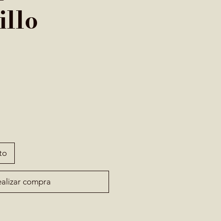
llo
to
alizar compra