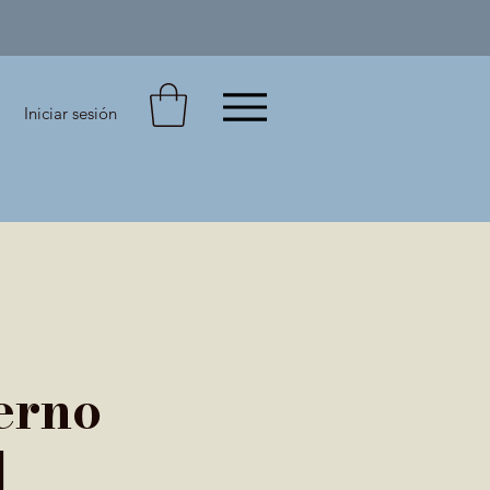
Iniciar sesión
erno
l