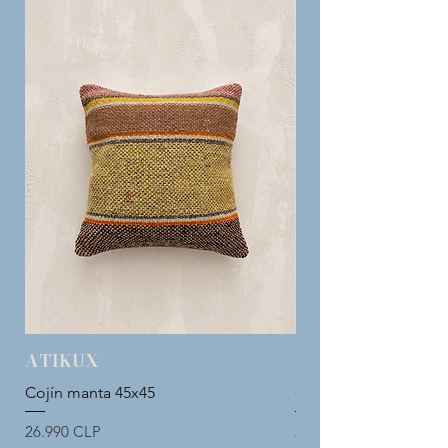
ATIKUX
ATIKUX
Cojín manta 45x45
Cojín manta 45x45
Precio
Precio
26.990 CLP
26.990 CLP