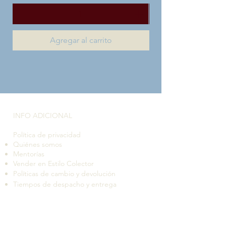
Agregar al carrito
INFO ADICIONAL​
Política de privacidad
Quiénes somos
Mentorías
Vender en Estilo Colector
Políticas de cambio y devolución
Tiempos de despacho y entrega