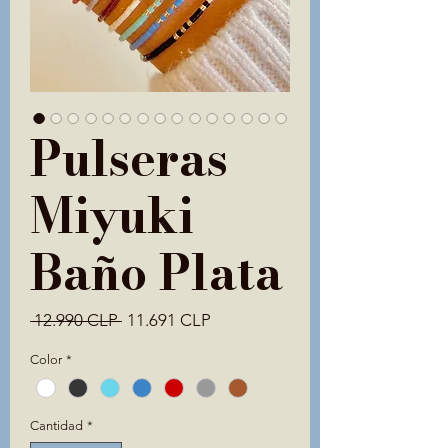
Pulseras
Miyuki
Baño Plata
Precio
Precio
 12.990 CLP 
11.691 CLP
de
Color
*
oferta
Cantidad
*