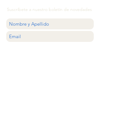
Suscríbete a nuestro boletín de novedades
QUIERO
ATENCIÓN AL CLIENTE
estilocolector@gmail.com
Whastapp
+56 9 20638620
Santiago, Chile