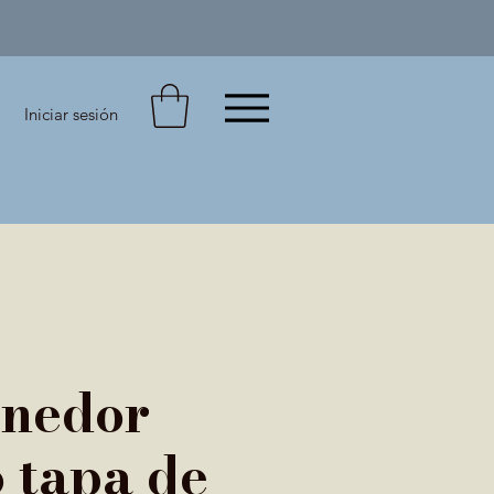
Iniciar sesión
enedor
o tapa de