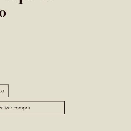
o
to
alizar compra