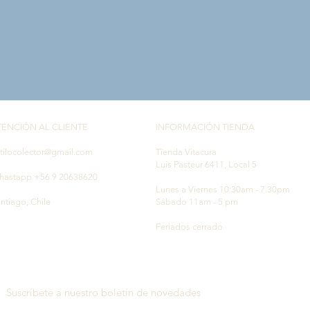
TENCIÓN AL CLIENTE
INFORMACIÓN TIENDA
tilocolector@gmail.com
Tienda Vitacura
Luis Pasteur 6411, Local 5
hastapp +56 9 20638620
Lunes a Viernes 10:30am - 7.30pm
ntiago, Chile
Sábado 11am - 5 pm
Feriados cerrado
Suscríbete a nuestro boletín de novedades