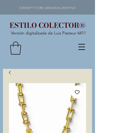
CONCEPT STORE -DESIGN & LIFESTYLE-
ESTILO COLECTOR®
Versión digitalizada de Luis Pasteur 6411