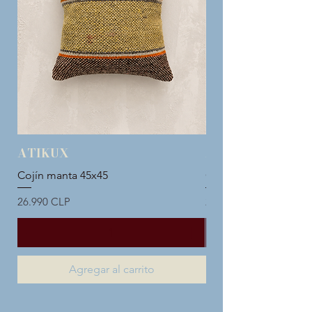
ATIKUX
ATIKUX
Cojín manta 45x45
Cojín manta 45x45
Precio
Precio
26.990 CLP
26.990 CLP
Agregar al carrito