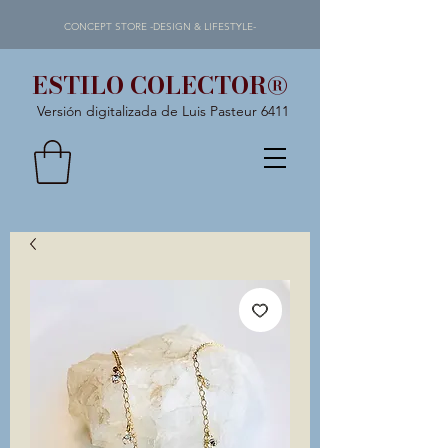
CONCEPT STORE -DESIGN & LIFESTYLE-
ESTILO COLECTOR®
Versión digitalizada de Luis Pasteur 6411