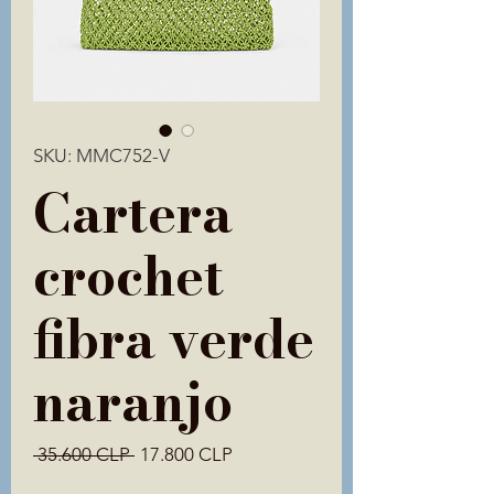
SKU: MMC752-V
Cartera
crochet
fibra verde
naranjo
Precio
Precio
 35.600 CLP 
17.800 CLP
de