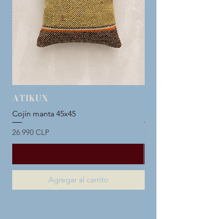
ATIKUX
ATIKUX
Cojín manta 45x45
Cojín manta 45x45
Precio
Precio
26.990 CLP
26.990 CLP
Agregar al carrito