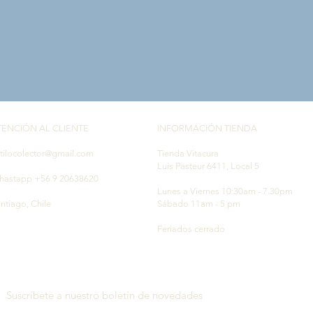
TENCIÓN AL CLIENTE
INFORMACIÓN TIENDA
tilocolector@gmail.com
Tienda Vitacura
Luis Pasteur 6411, Local 5
hastapp +56 9 20638620
Lunes a Viernes 10:30am - 7.30pm
ntiago, Chile
Sábado 11am - 5 pm
Feriados cerrado
Suscríbete a nuestro boletín de novedades