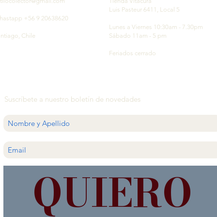
tilocolector@gmail.com
Tienda Vitacura
Luis Pasteur 6411, Local 5
hastapp +56 9 20638620
Lunes a Viernes 10:30am - 7.30pm
ntiago, Chile
Sábado 11am - 5 pm
Feriados cerrado
Suscríbete a nuestro boletín de novedades
QUIERO