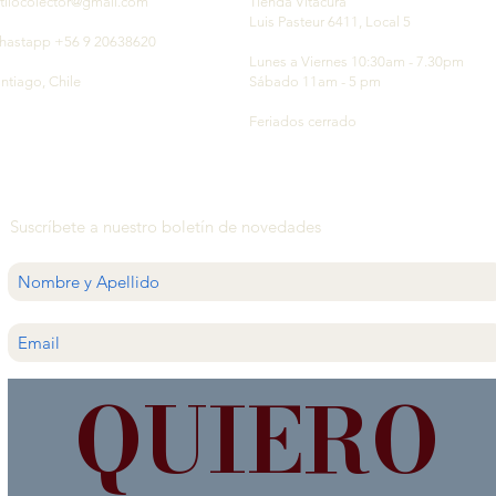
tilocolector@gmail.com
Tienda Vitacura
Luis Pasteur 6411, Local 5
hastapp +56 9 20638620
Lunes a Viernes 10:30am - 7.30pm
ntiago, Chile
Sábado 11am - 5 pm
Feriados cerrado
Suscríbete a nuestro boletín de novedades
QUIERO