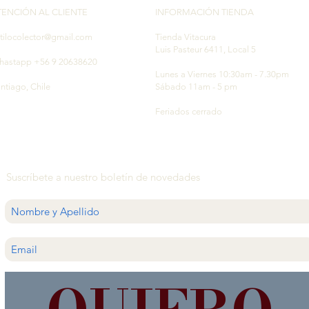
TENCIÓN AL CLIENTE
INFORMACIÓN TIENDA
tilocolector@gmail.com
Tienda Vitacura
Luis Pasteur 6411, Local 5
hastapp +56 9 20638620
Lunes a Viernes 10:30am - 7.30pm
ntiago, Chile
Sábado 11am - 5 pm
Feriados cerrado
Suscríbete a nuestro boletín de novedades