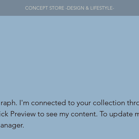
CONCEPT STORE -DESIGN & LIFESTYLE-
graph. I'm connected to your collection thr
lick Preview to see my content. To update 
anager.