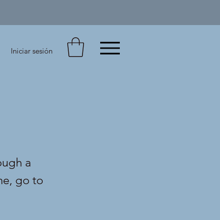
Iniciar sesión
ough a
me, go to