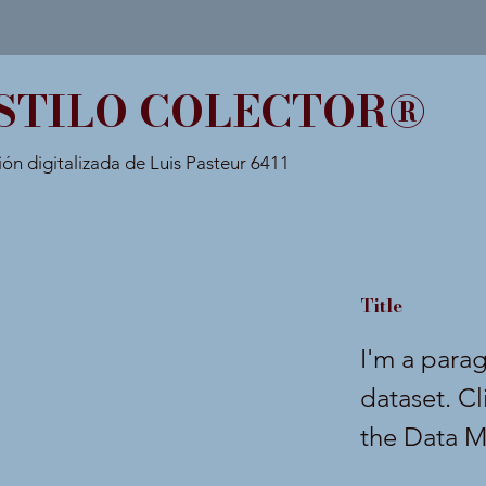
STILO COLECTOR®
ión digitalizada de Luis Pasteur 6411
Title
I'm a para
dataset. C
the Data M